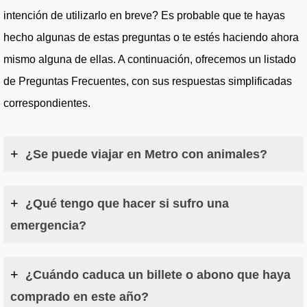
intención de utilizarlo en breve? Es probable que te hayas
hecho algunas de estas preguntas o te estés haciendo ahora
mismo alguna de ellas. A continuación, ofrecemos un listado
de Preguntas Frecuentes, con sus respuestas simplificadas
correspondientes.
+
¿Se puede viajar en Metro con animales?
, se puede viajar en toda la red de Metro de Barcelona con perros de asistencia (identificados con su chapa correspondiente o pañuelo azul), también aquellos que acompañen a los trabajadores de seguridad y los animales domésticos que viajen en
(que no ensucien ni incomoden al resto de viajeros).
+
¿Qué tengo que hacer si sufro una
emergencia?
Si sufres una emergencia, ponte en contacto con el personal del metro o con cualquier vigilante de seguridad. Para ello, hay interfonos en todas las máquinas de venta de billetes, en el interior de los trenes, en el interior de los ascensores, en los accesos y en las salidas de emergencia. También en algunos pasillos de enlace o transbordo de paradas, así como en las puertas para personas con movilidad reducida.
+
¿Cuándo caduca un billete o abono que haya
comprado en este año?